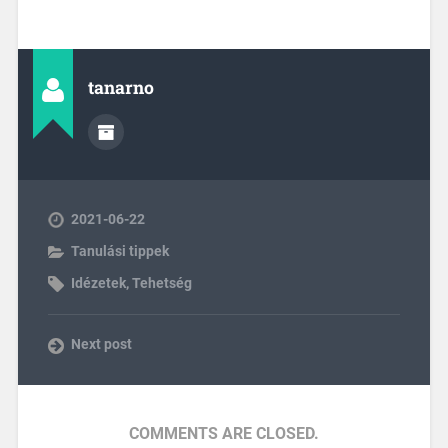
tanarno
2021-06-22
Tanulási tippek
Idézetek
,
Tehetség
Next post
COMMENTS ARE CLOSED.