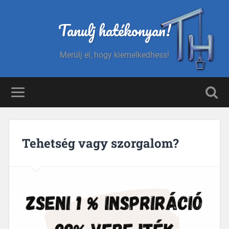
Tanulj hatékonyan!
Merülj el, hogy kiemelkedhess!
Tehetség vagy szorgalom?