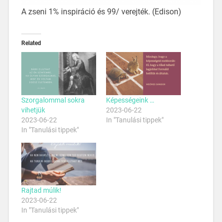
A zseni 1% inspiráció és 99/ verejték. (Edison)
Related
Szorgalommal sokra
Képességeink …
vihetjük
2023-06-22
2023-06-22
In "Tanulási tippek"
In "Tanulási tippek"
Rajtad múlik!
2023-06-22
In "Tanulási tippek"