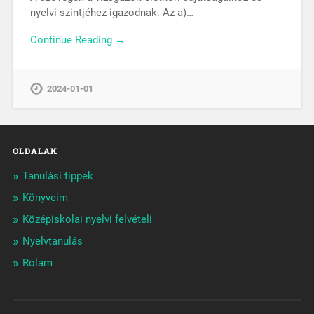
nyelvi szintjéhez igazodnak. Az a)…
Continue Reading →
2024-01-01
OLDALAK
Tanulási tippek
Könyveim
Középiskolai nyelvi felvételi
Nyelvtanulás
Rólam