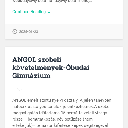
weekdaysMy best holidayMy best friend,…
Continue Reading →
2024-01-23
ANGOL szóbeli
követelmények-Óbudai
Gimnázium
ANGOL emelt szintű nyelvi osztály. A jelen tanévben
hatodik osztályos tanulók jelentkezhetnek.A szóbeli
meghallgatás időtartama 15 percA felvételi vizsga
részei– bemutatkozás, név betűzése (nem
értékeljük)– témakör kifejtése képek segítségével