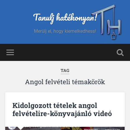
Tanulj hatékonyan!
Merülj el, hogy kiemelkedhess!
TAG
Angol felvételi témakörök
Kidolgozott tételek angol
felvételire-könyvajánló videó