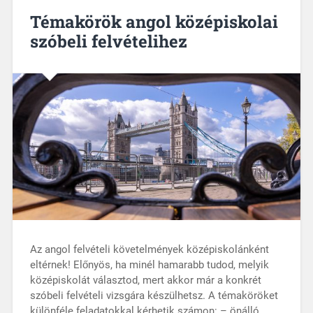
Témakörök angol középiskolai
szóbeli felvételihez
Az angol felvételi követelmények középiskolánként
eltérnek! Előnyös, ha minél hamarabb tudod, melyik
középiskolát választod, mert akkor már a konkrét
szóbeli felvételi vizsgára készülhetsz. A témaköröket
különféle feladatokkal kérhetik számon: – önálló