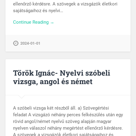
ellenőrző kérdésre. A szövegek a vizsgázók életkori
sajátságaihoz és nyelvi…
Continue Reading →
2024-01-01
Török Ignác- Nyelvi szóbeli
vizsga, angol és német
A szóbeli vizsga két részből áll. a) Szövegértési
feladat A vizsgázó néhány perces felkészülés után egy
rövid angol/német nyelvű szöveg alapján magyar
nyelven válaszol néhány megértést ellenőrző kérdésre.
A szövegek a vizsgázók életkori sajátságaihoz és