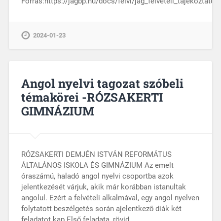
Forrás:https://jagbp.hu/docs/felvi/jag_felveteli_tajekoztato_
2024-01-23
Angol nyelvi tagozat szóbeli
témakörei -RÓZSAKERTI
GIMNÁZIUM
RÓZSAKERTI DEMJÉN ISTVÁN REFORMÁTUS
ÁLTALÁNOS ISKOLA ÉS GIMNÁZIUM Az emelt
óraszámú, haladó angol nyelvi csoportba azok
jelentkezését várjuk, akik már korábban istanultak
angolul. Ezért a felvételi alkalmával, egy angol nyelven
folytatott beszélgetés során ajelentkező diák két
feladatot kap.Első feladata, rövid…