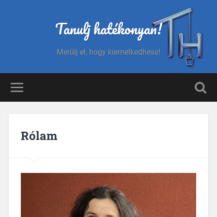
Tanulj hatékonyan!
Merülj el, hogy kiemelkedhess!
Rólam