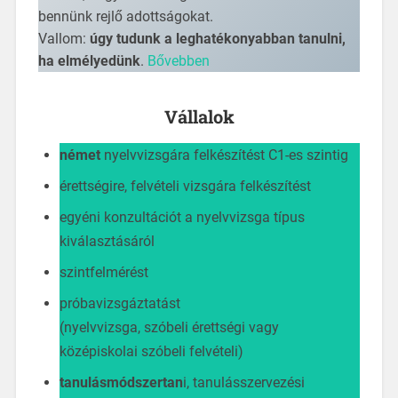
bennünk rejlő adottságokat.
Vallom:
úgy tudunk a leghatékonyabban tanulni,
ha elmélyedünk
.
Bővebben
Vállalok
német
nyelvvizsgára felkészítést C1-es szintig
érettségire, felvételi vizsgára felkészítést
egyéni konzultációt a nyelvvizsga típus
kiválasztásáról
szintfelmérést
próbavizsgáztatást
(nyelvvizsga, szóbeli érettségi vagy
középiskolai szóbeli felvételi)
tanulásmódszertan
i, tanulásszervezési