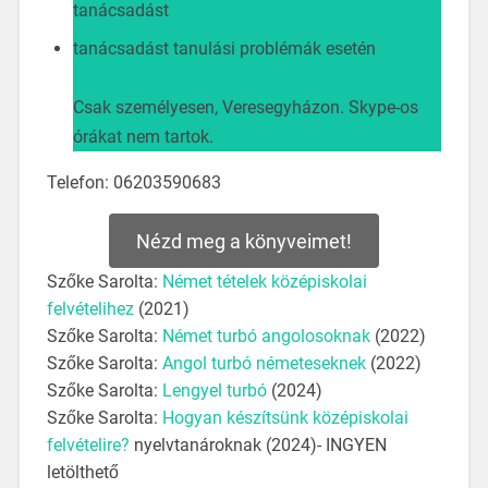
tanácsadást
tanácsadást tanulási problémák esetén
Csak személyesen, Veresegyházon. Skype-os
órákat nem tartok.
Telefon: 06203590683
Nézd meg a könyveimet!
Szőke Sarolta:
Német tételek középiskolai
felvételihez
(2021)
Szőke Sarolta:
Német turbó angolosoknak
(2022)
Szőke Sarolta:
Angol turbó németeseknek
(2022)
Szőke Sarolta:
Lengyel turbó
(2024)
Szőke Sarolta:
Hogyan készítsünk középiskolai
felvételire?
nyelvtanároknak (2024)- INGYEN
letölthető