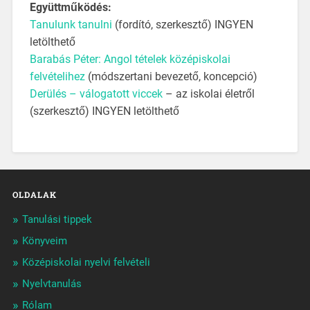
Együttműködés:
Tanulunk tanulni
(fordító, szerkesztő) INGYEN
letölthető
Barabás Péter:
Angol tételek középiskolai
felvételihez
(módszertani bevezető, koncepció)
Derülés – válogatott viccek
– az iskolai életről
(szerkesztő) INGYEN letölthető
OLDALAK
Tanulási tippek
Könyveim
Középiskolai nyelvi felvételi
Nyelvtanulás
Rólam