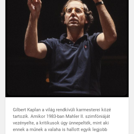
Gilbert Kaplan a világ rendkívüli karmesterei közé
tartozik. Amikor 1983-ban Mahler II. szimfóniáját
vezényelte, a kritikusok úgy ünnepelték, mint aki
ennek a műnek a valaha is hallott egyik legjobb