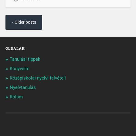
« Older posts
OLDALAK
Tanulási tippek
Könyveim
Középiskolai nyelvi felvételi
Nyelvtanulás
Rólam