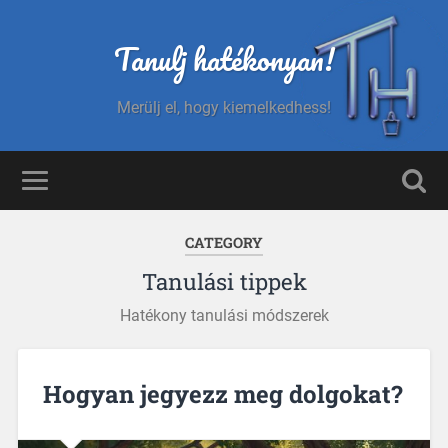
Tanulj hatékonyan!
Merülj el, hogy kiemelkedhess!
CATEGORY
Tanulási tippek
Hatékony tanulási módszerek
Hogyan jegyezz meg dolgokat?