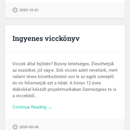
2025-10-01
Ingyenes vicckönyv
Viccek által fejlődni? Bizony lehetséges. Élesíthetjük
az eszünket, jól vág-e. Sok viccen azért nevetünk, mert
valami téves következtetést von le az egyik szereplő
és mi felismerjük ezt a hibát. A könyv 12 éves
diákokkal készült projektmunkában.Szemezgess te is
a viccekből…
Continue Reading →
2025-05-06