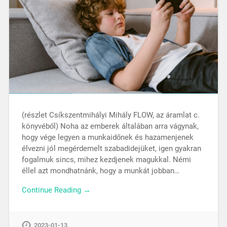
(részlet Csíkszentmihályi Mihály FLOW, az áramlat c.
könyvéből) Noha az emberek általában arra vágynak,
hogy vége legyen a munkaidőnek és hazamenjenek
élvezni jól megérdemelt szabadidejüket, igen gyakran
fogalmuk sincs, mihez kezdjenek magukkal. Némi
éllel azt mondhatnánk, hogy a munkát jobban…
Continue Reading →
2023-01-13