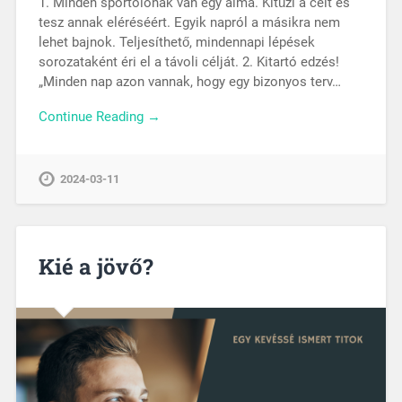
1. Minden sportolónak van egy álma. Kitűzi a célt és
tesz annak eléréséért. Egyik napról a másikra nem
lehet bajnok. Teljesíthető, mindennapi lépések
sorozataként éri el a távoli célját. 2. Kitartó edzés!
„Minden nap azon vannak, hogy egy bizonyos terv…
Continue Reading →
2024-03-11
Kié a jövő?