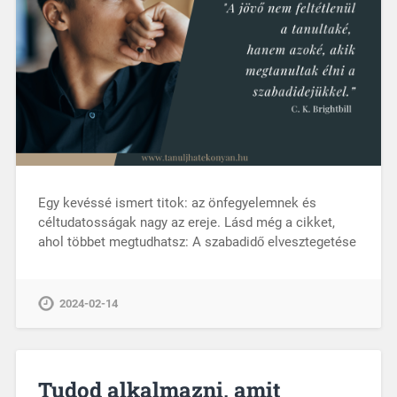
Egy kevéssé ismert titok: az önfegyelemnek és
céltudatosságak nagy az ereje. Lásd még a cikket,
ahol többet megtudhatsz: A szabadidő elvesztegetése
2024-02-14
Tudod alkalmazni, amit