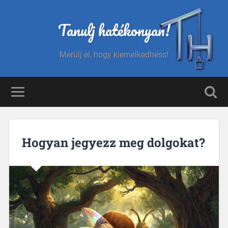
Tanulj hatékonyan!
Merülj el, hogy kiemelkedhess!
Hogyan jegyezz meg dolgokat?