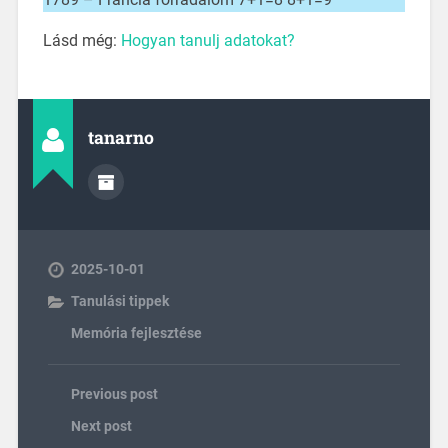
Lásd még:
Hogyan tanulj adatokat?
tanarno
2025-10-01
Tanulási tippek
Memória fejlesztése
Previous post
Next post