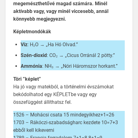
megemészthetővé magad számára. Minél
aktívabb vagy, vagy minél viccesebb, annál
könnyebb megjegyezni.
Képletmondókák
Víz
: H₂O → „Ha Hó Olvad.”
Szén-dioxid
: CO₂ → „Cicus Orránál 2 pötty.”
Ammónia
: NH₃ → „Nóri Háromszor horkant.”
Töri ”képlet”
Ha jó vagy matekból, a történelmi évszámokat
bekódolhatod egy KÉPLETbe vagy egy
összefüggést állíthatsz fel.
1526 – Mohácsi csata 15 mindegyikhez+1=26
1703 – Rákóczi-szabadságharc kezdete 10=7+3
ebből kell kikeverni
1789 – Francia forradalom 7+1=8 8+1=9