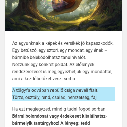
Az agyunknak a képek és versikék jó kapaszkodók.
Egy betűszó, egy sztori, egy mondat, egy ének –
bármibe belekódolhatsz tanulnivalót.
Nézzünk egy konkrét példát. Az élőlények
rendszerezését is megjegyezhetjük egy mondattal,
ami a kezdőbetűket veszi sorba.
A
t
ölgyfa
o
dvában
r
e
pülő
cs
iga
n
e
veli
f
iait.
Törzs, osztály, rend, család, nemzetség, faj
Ha ezt megjegyzed, mindig tudni fogod sorban!
Bármi bolondosat vagy érdekeset kitalálhatsz-
bármelyik tantárgyhoz! A lényeg: tedd