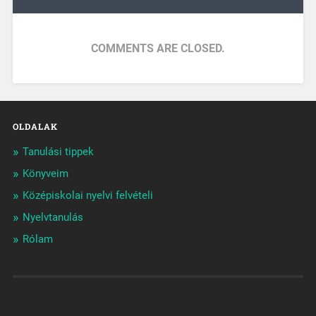
COMMENTS ARE CLOSED.
OLDALAK
Tanulási tippek
Könyveim
Középiskolai nyelvi felvételi
Nyelvtanulás
Rólam