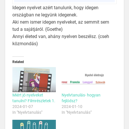
Idegen nyelvet azért tanulunk, hogy idegen
országban ne legyünk idegenek.
Aki nem ismer idegen nyelveket, az semmit sem
tud a sajátjáról. (Goethe)
Annyi életed van, ahány nyelven beszélsz. (cseh
közmondás)
Related
Miért jó nyelveket
Nyelvtanulás- hogyan
tanulni? Filmrészletek 1.
fejlődsz?
2024-01-07
2024-01-10
In "Nyelvtanulás"
In "Nyelvtanulás"