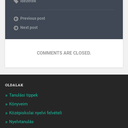
Idézetek
Previous post
Next post
COMMENTS ARE CLOSED.
OLDALAK
Tanulási tippek
Könyveim
Középiskolai nyelvi felvételi
Nyelvtanulás