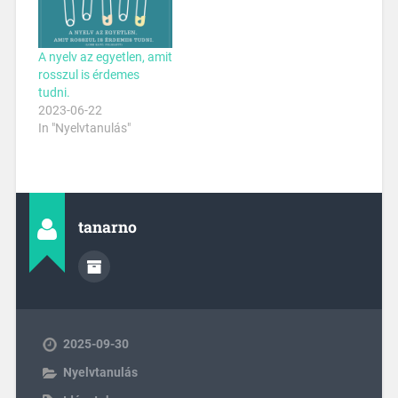
A nyelv az egyetlen, amit
rosszul is érdemes
tudni.
2023-06-22
In "Nyelvtanulás"
tanarno
2025-09-30
Nyelvtanulás