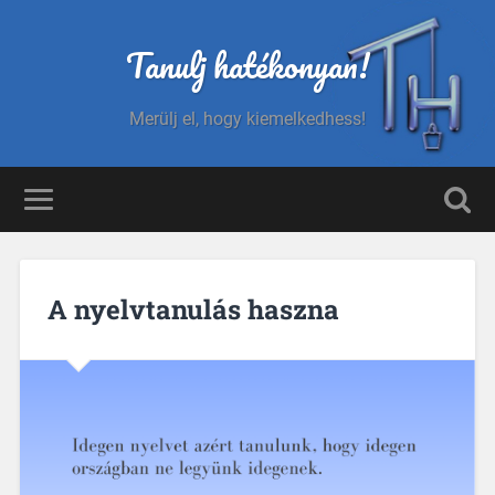
Tanulj hatékonyan!
Merülj el, hogy kiemelkedhess!
A nyelvtanulás haszna