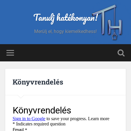
Tanulj hatékonyan!
Merülj el, hogy kiemelkedhess!
Könyvrendelés