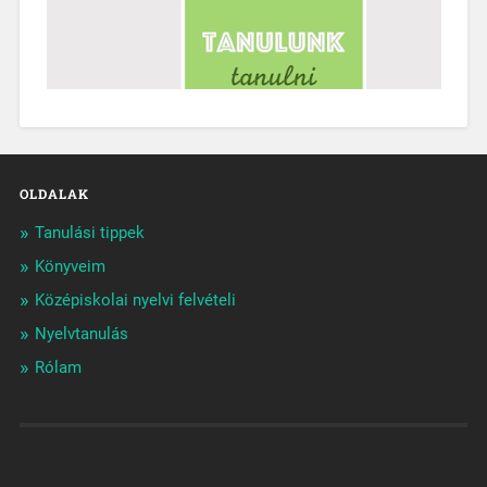
OLDALAK
Tanulási tippek
Könyveim
Középiskolai nyelvi felvételi
Nyelvtanulás
Rólam