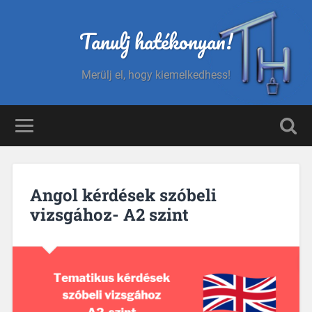
Tanulj hatékonyan!
Merülj el, hogy kiemelkedhess!
Angol kérdések szóbeli
vizsgához- A2 szint