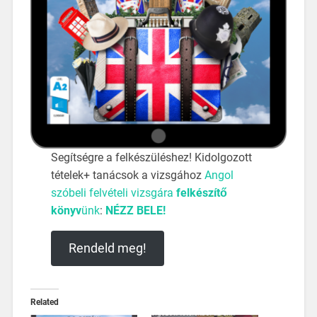
Segítségre a felkészüléshez! Kidolgozott
tételek+ tanácsok a vizsgához
Angol
szóbeli felvételi vizsgára
felkészítő
könyv
ünk
:
NÉZZ BELE!
Rendeld meg!
Related