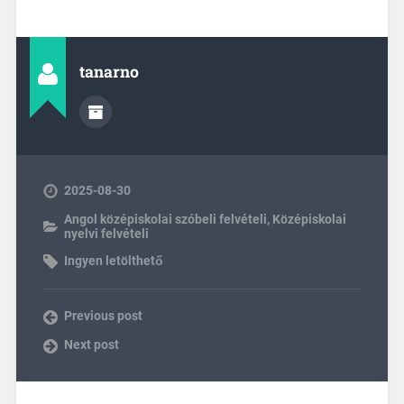
tanarno
2025-08-30
Angol középiskolai szóbeli felvételi
,
Középiskolai
nyelvi felvételi
Ingyen letölthető
Previous post
Next post