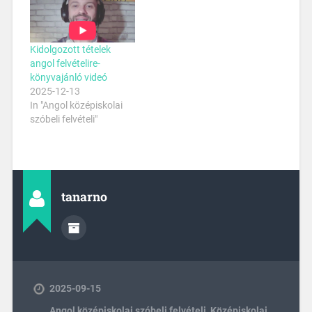
Kidolgozott tételek
angol felvételire-
könyvajánló videó
2025-12-13
In "Angol középiskolai
szóbeli felvételi"
tanarno
2025-09-15
Angol középiskolai szóbeli felvételi
,
Középiskolai