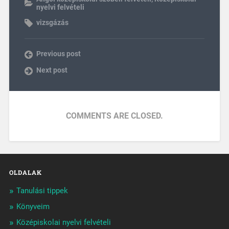
nyelvi felvételi
vizsgázás
Previous post
Next post
COMMENTS ARE CLOSED.
OLDALAK
Tanulási tippek
Könyveim
Középiskolai nyelvi felvételi