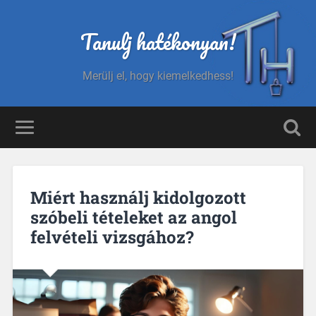
Tanulj hatékonyan!
Merülj el, hogy kiemelkedhess!
Miért használj kidolgozott
szóbeli tételeket az angol
felvételi vizsgához?