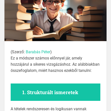
(Szerző:
Barabás Péter
)
Ez a módszer számos előnnyel jár, amely
hozzájárul a sikeres vizsgázáshoz. Az alábbiakban
összefoglalom, miért hasznos ezekből tanulni:
1.
Strukturált ismeretek
A tételek rendszeresen és logikusan vannak