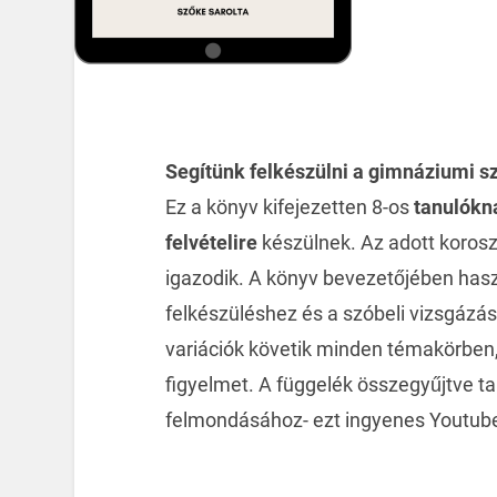
Segítünk felkészülni a gimnáziumi szó
Ez a könyv kifejezetten 8-os
tanulókn
felvételire
készülnek. Az adott korosz
igazodik. A könyv bevezetőjében has
felkészüléshez és a szóbeli vizsgázá
variációk követik minden témakörben, 
figyelmet. A függelék összegyűjtve ta
felmondásához- ezt ingyenes Youtube 