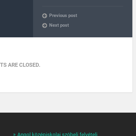
Previous post
Next post
S ARE CLOSED.
Angol középiskolai szóbeli felvételi