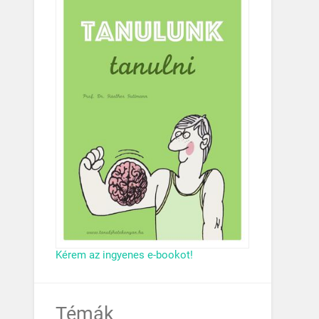
Kérem az ingyenes e-bookot!
Témák