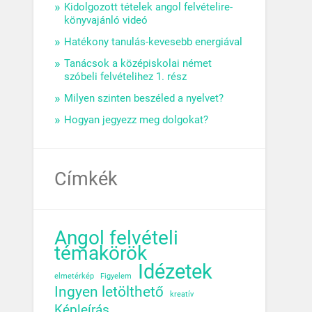
Kidolgozott tételek angol felvételire-
könyvajánló videó
Hatékony tanulás-kevesebb energiával
Tanácsok a középiskolai német
szóbeli felvételihez 1. rész
Milyen szinten beszéled a nyelvet?
Hogyan jegyezz meg dolgokat?
Címkék
Angol felvételi
témakörök
Idézetek
elmetérkép
Figyelem
Ingyen letölthető
kreatív
Képleírás