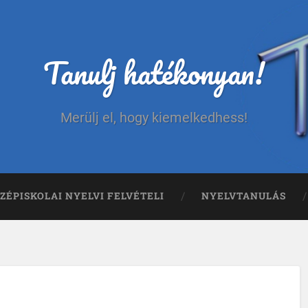
Tanulj hatékonyan!
Merülj el, hogy kiemelkedhess!
ZÉPISKOLAI NYELVI FELVÉTELI
NYELVTANULÁS