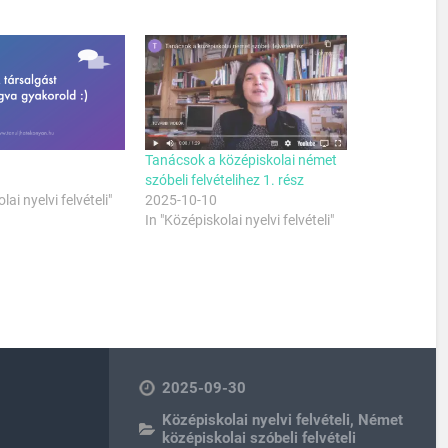
Tanácsok a középiskolai német
szóbeli felvételihez 1. rész
lai nyelvi felvételi"
2025-10-10
In "Középiskolai nyelvi felvételi"
2025-09-30
Középiskolai nyelvi felvételi
,
Német
középiskolai szóbeli felvételi