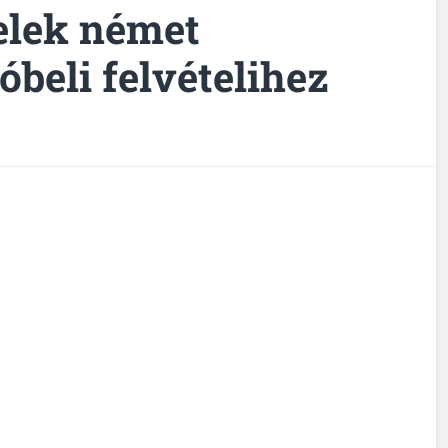
telek német
óbeli felvételihez