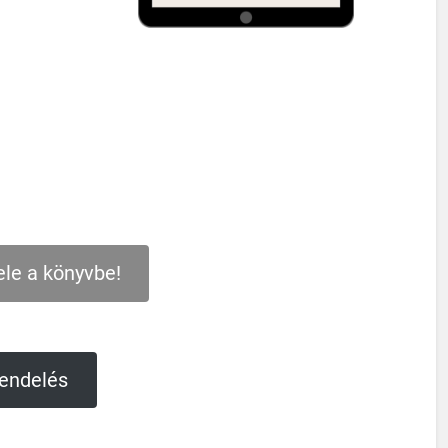
le a könyvbe!
endelés