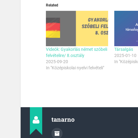
Related
Videók: Gyakorlás német szóbeli
Társalgás
felvételire/ 8.osztály
2025-01-10
2025-09-20
In "Középisko
In "Középiskolai nyelvi felvételi"
tanarno