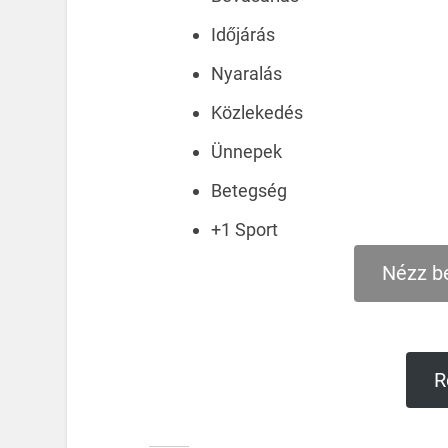
Időjárás
Nyaralás
Közlekedés
Ünnepek
Betegség
+1 Sport
Nézz be
R