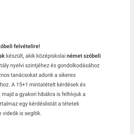
beli felvételire!
ak
készült, akik középiskolai
német szóbeli
tály nyelvi szintjéhez és gondolkodásához
znos tanácsokat adunk a sikeres
shoz. A 15+1 mintatételt kérdések és
majd a gyakori hibákra is felhívjuk a
rtalmaz egy kérdéslistát a tétetek
videók is segítik.